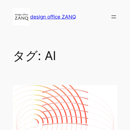
内
容
design office ZANQ
を
ス
キ
ッ
プ
タグ:
AI